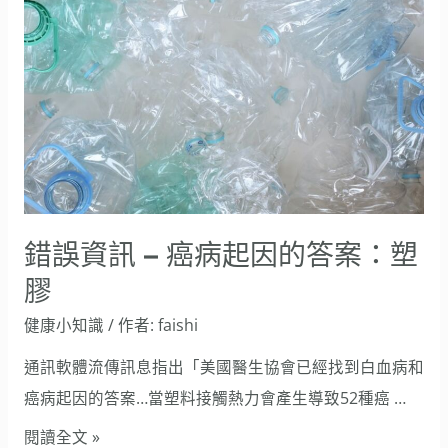
資
訊
–
癌
病
起
因
的
錯誤資訊 – 癌病起因的答案：塑
答
膠
案：
健康小知識
/ 作者:
faishi
塑
膠
通訊軟體流傳訊息指出「美國醫生協會已經找到白血病和
癌病起因的答案…當塑料接觸熱力會產生導致52種癌 …
閱讀全文 »