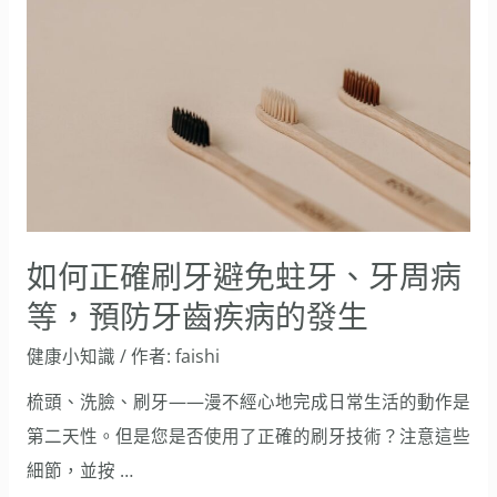
正
確
刷
牙
避
免
蛀
牙、
如何正確刷牙避免蛀牙、牙周病
牙
等，預防牙齒疾病的發生
周
健康小知識
/ 作者:
faishi
病
等，
梳頭、洗臉、刷牙——漫不經心地完成日常生活的動作是
預
第二天性。但是您是否使用了正確的刷牙技術？注意這些
防
細節，並按 …