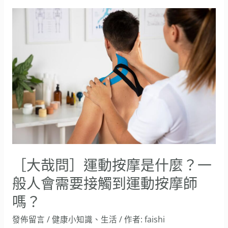
［大
哉
問］
運
動
按
摩
是
什
麼？
［大哉問］運動按摩是什麼？一
一
般人會需要接觸到運動按摩師
般
嗎？
人
發佈留言
/
健康小知識
、
生活
/ 作者:
faishi
會