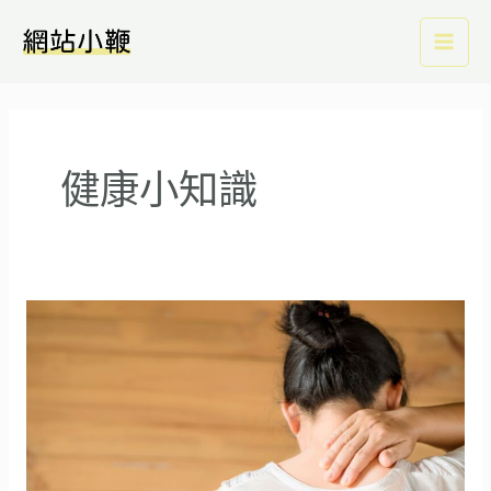
跳
Mai
至
Men
主
要
內
健康小知識
容