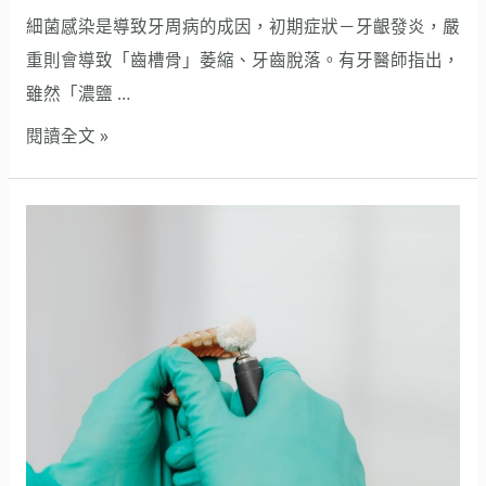
治
細菌感染是導致牙周病的成因，初期症狀－牙齦發炎，嚴
療
重則會導致「齒槽骨」萎縮、牙齒脫落。有牙醫師指出，
牙
雖然「濃鹽 …
周
閱讀全文 »
病
假
牙
護
理：
如
何
清
潔