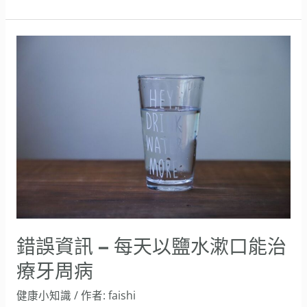
錯
誤
資
訊
–
每
天
以
鹽
水
錯誤資訊 – 每天以鹽水漱口能治
漱
療牙周病
口
健康小知識
/ 作者:
faishi
能