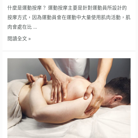
需
什麼是運動按摩？ 運動按摩主要是針對運動員所設計的
要
按摩方式，因為運動員會在運動中大量使用肌肉活動，肌
接
肉會處在比 …
觸
閱讀全文 »
到
運
動
按
按
摩
摩
類
師
型
嗎？
百
百
種，
運