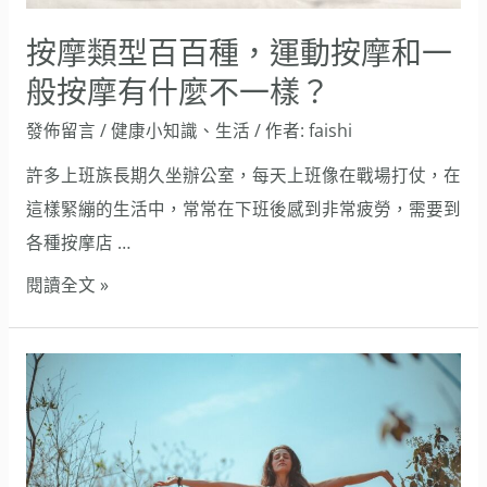
動
按
按摩類型百百種，運動按摩和一
摩
般按摩有什麼不一樣？
和
發佈留言
/
健康小知識
、
生活
/ 作者:
faishi
一
般
許多上班族長期久坐辦公室，每天上班像在戰場打仗，在
按
這樣緊繃的生活中，常常在下班後感到非常疲勞，需要到
摩
各種按摩店 …
有
閱讀全文 »
什
麼
20
不
個
一
健
樣？
康