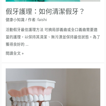
假
牙？
假牙護理：如何清潔假牙？
健康小知識
/ 作者:
faishi
活動假牙最佳護理方法 可摘局部義齒或全口義齒需要適
當的護理，以保持其清潔、無污漬並保持最佳狀態。為了
獲得良好的 …
閱讀全文 »
如
何
正
確
使