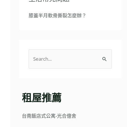
膝蓋半月軟骨撕裂怎麼辦？
搜
尋
關
鍵
租屋推薦
字
:
台南飯店式公寓-光合億舍