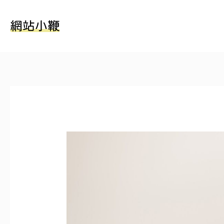
跳
至
主
要
內
容
文
章
導
覽